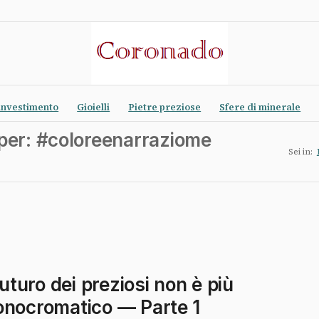
investimento
Gioielli
Pietre preziose
Sfere di minerale
 per: #coloreenarraziome
Sei in:
 futuro dei preziosi non è più
nocromatico — Parte 1