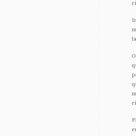
r
I
m
l
O
q
p
q
m
r
F
e