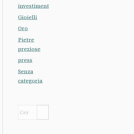
investimento
Gioielli
Oro
Pietre
preziose
press
Senza
categoria