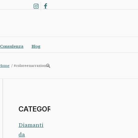
Consulenza
Blog
Home
/
#coloreenarraziome
CATEGORIE
Diamanti
da