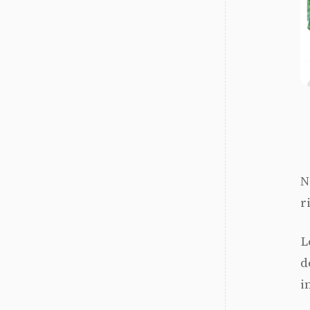
N
r
L
d
i