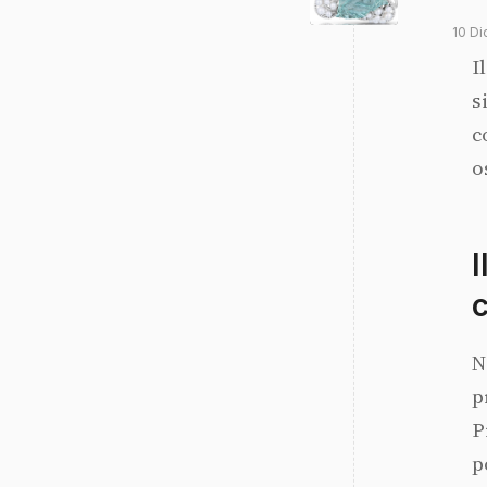
10 D
I
s
c
o
I
c
N
p
P
p