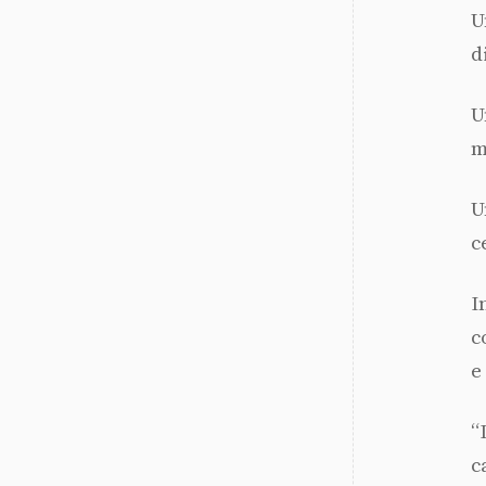
U
d
U
m
U
c
I
c
e
“
c