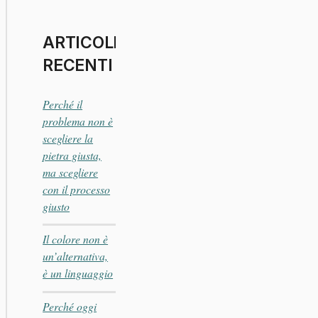
ARTICOLI
RECENTI
Perché il
problema non è
scegliere la
pietra giusta,
ma scegliere
con il processo
giusto
Il colore non è
un’alternativa,
è un linguaggio
Perché oggi