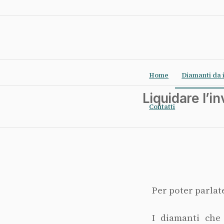
Home
Diamanti da 
Liquidare l’i
Contatti
Per poter parlat
I diamanti che