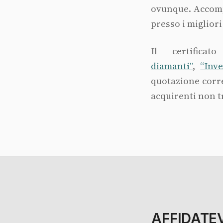
ovunque. Accompa
presso i migliori
Il certific
diamanti”
,
“Inve
quotazione corre
acquirenti non t
AFFIDATE