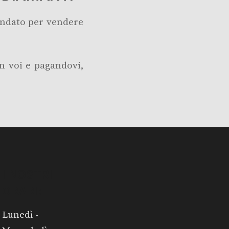
mandato per vendere
n voi e pagandovi,
I NOSTRI
ORARI:
Lunedì -