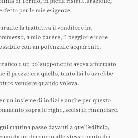
ollina di Torino, in piena ristrutturazione,
erfetto per le mie esigenze.
urante la trattativa il venditore ha
ommesso, a mio parere, il peggior errore
ossibile con un potenziale acquirente.
erafico e un po’ supponente aveva affermato
he il prezzo era quello, tanto lui lo avrebbe
otuto vendere quando voleva.
er un insieme di indizi e anche per questo
ommento sopra le righe, scelsi di rinunciare.
gni mattina passo davanti a quell’edificio,
ermo da un decennio allo stesso punto dei