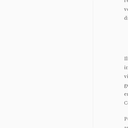
r
v
d
I
i
v
g
e
C
P
a