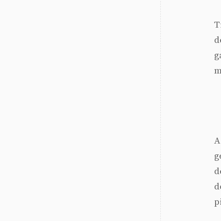
T
d
g
m
A
g
d
d
p