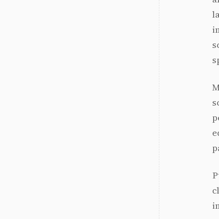
l
i
s
s
M
s
p
e
p
P
c
i