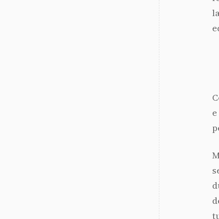
l
e
C
e
p
M
s
d
d
t