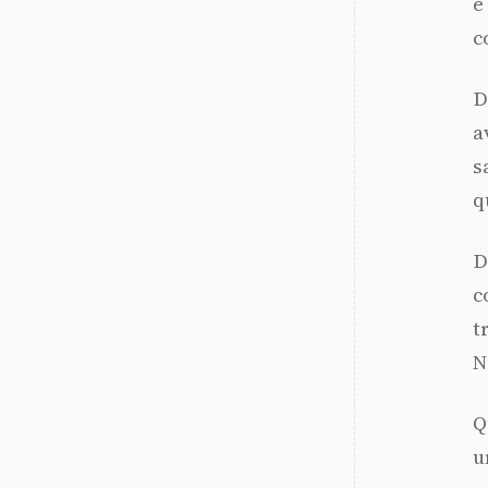
e
c
D
a
s
q
D
c
t
N
Q
u