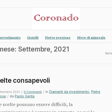
investimento
Gioielli
Pietre preziose
Sfere di minerale
 mese: Settembre, 2021
Sei i
elte consapevoli
/
/
in
Diamanti da investimento
,
Pietre
ettembre 2021
0 Commenti
iose
/
da
Paolo Genta
e scelte possono essere difficili, la