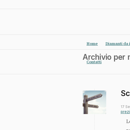
Home
Diamanti da 
Archivio per
Contatti
Sc
17 S
prez
L