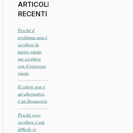
ARTICOLI
RECENTI
Perché il
problema non è
scegliere la
pietra giusta,
ma scegliere
con il processo
giusto
Il colore non è
un’alternativa,
è un linguaggio
Perché oggi
scegliere è più
difficile (e