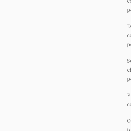
c
p
D
c
p
S
c
p
P
c
O
f