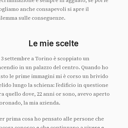
ecriminazione è sempre in agguato, se poi le
ogliamo anche consapevoli si apre il
ilemma sulle conseguenze.
Le mie scelte
l 3 settembre a Torino è scoppiato un
ncendio in un palazzo del centro. Quando ho
isto le prime immagini mi è corso un brivido
elido lungo la schiena: l’edificio in questione
ra quello dove, 22 anni or sono, avevo aperto
oronado, la mia azienda.
er prima cosa ho pensato alle persone che
ncora conosco e che continuano a vivere e