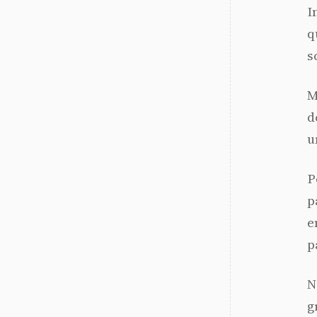
I
q
s
M
d
u
P
p
e
p
N
g