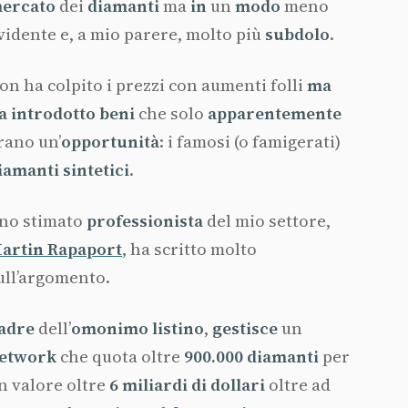
ercato
dei
diamanti
ma
in
un
modo
meno
vidente e, a mio parere, molto più
subdolo
.
on ha colpito i prezzi con aumenti folli
ma
a introdotto beni
che solo
apparentemente
rano un’
opportunità
: i famosi (o famigerati)
iamanti sintetici
.
no stimato
professionista
del mio settore,
artin Rapaport
, ha scritto molto
ull’argomento.
adre
dell’
omonimo listino
,
gestisce
un
etwork
che quota oltre
900.000 diamanti
per
n valore oltre
6 miliardi di dollari
oltre ad