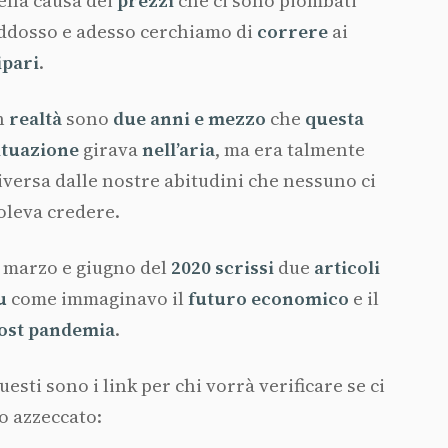
ella causa dei
prezzi
che ci sono piombati
ddosso e adesso cerchiamo di
correre
ai
ipari
.
n
realtà
sono
due anni e mezzo
che
questa
ituazione
girava
nell’aria
, ma era talmente
iversa dalle nostre abitudini che nessuno ci
oleva credere.
 marzo e giugno del
2020 scrissi
due
articoli
u
come immaginavo il
futuro economico
e il
ost pandemia
.
uesti sono i link per chi vorrà verificare se ci
o azzeccato: