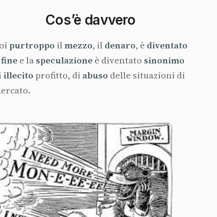
Cos’è davvero
oi
purtroppo
il
mezzo
, il
denaro
, è
diventato
l
fine
e la
speculazione
è diventato
sinonimo
i
illecito
profitto, di
abuso
delle situazioni di
ercato.