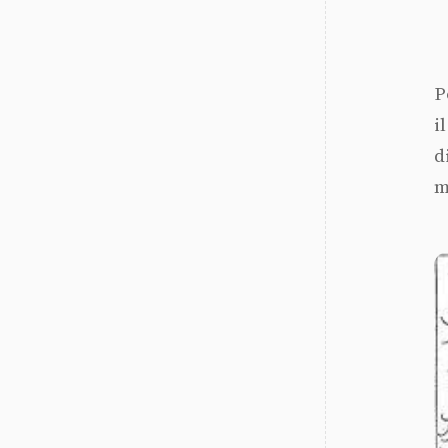
P
i
d
m