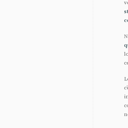
v
s
c
N
q
l
c
L
c
i
c
n