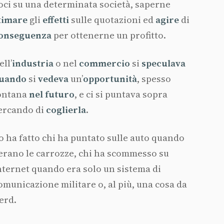
oci su una determinata società, saperne
timare
gli
effetti
sulle quotazioni ed
agire
di
onseguenza
per ottenerne un profitto.
ell’
industria
o nel
commercio
si
speculava
uando
si
vedeva
un’
opportunità
, spesso
ontana
nel futuro
, e ci si puntava sopra
ercando di
coglierla
.
o ha fatto chi ha puntato sulle auto quando
’erano le carrozze, chi ha scommesso su
nternet quando era solo un sistema di
omunicazione militare o, al più, una cosa da
erd.