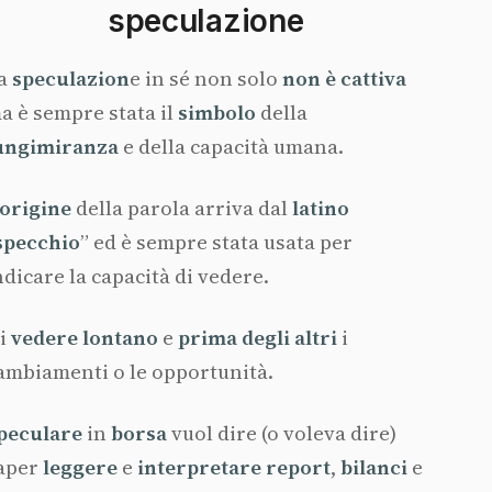
speculazione
a
speculazion
e in sé non solo
non è cattiva
a è sempre stata il
simbolo
della
ungimiranza
e della capacità umana.
origine
della parola arriva dal
latino
specchio
” ed è sempre stata usata per
ndicare la capacità di vedere.
i
vedere lontano
e
prima degli altri
i
ambiamenti o le opportunità.
peculare
in
borsa
vuol dire (o voleva dire)
aper
leggere
e
interpretare report
,
bilanci
e