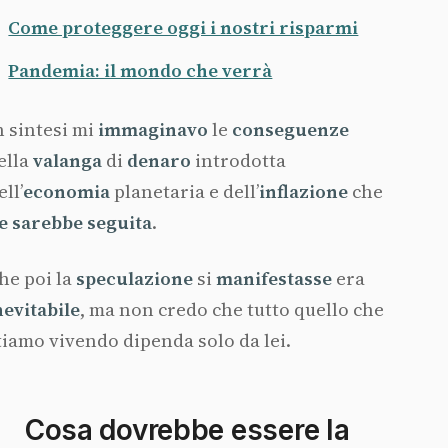
Come proteggere oggi i nostri risparmi
Pandemia: il mondo che verrà
n sintesi mi
immaginavo
le
conseguenze
ella
valanga
di
denaro
introdotta
ell’
economia
planetaria e dell’
inflazione
che
e sarebbe seguita
.
he poi la
speculazione
si
manifestasse
era
nevitabile
, ma non credo che tutto quello che
tiamo vivendo dipenda solo da lei.
Cosa dovrebbe essere la