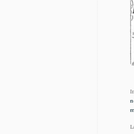
I
n
m
L