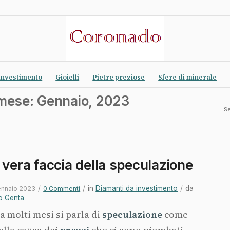
investimento
Gioielli
Pietre preziose
Sfere di minerale
 mese: Gennaio, 2023
Se
 vera faccia della speculazione
/
/
in
Diamanti da investimento
/
da
ennaio 2023
0 Commenti
o Genta
a molti mesi si parla di
speculazione
come