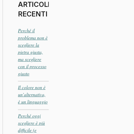
ARTICOLI
RECENTI
Perché il
problema non è
scegliere la
pietra giusta,
ma scegliere
con il processo
giusto
Il colore non è
un’alternativa,
è un linguaggio
Perché oggi
scegliere è più
difficile (e