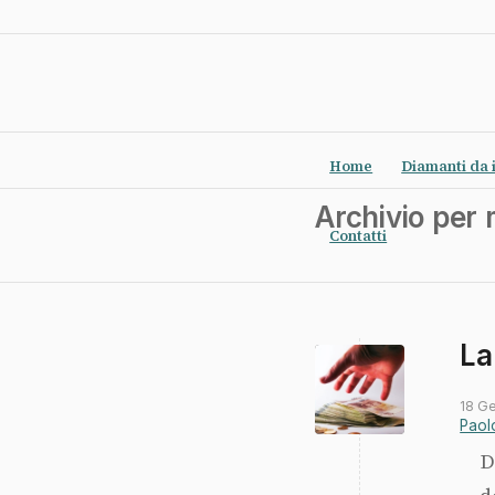
Home
Diamanti da 
Archivio per
Contatti
La
18 G
Paol
D