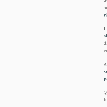
d
a
r
I
s
d
v
A
s
p
Q
h