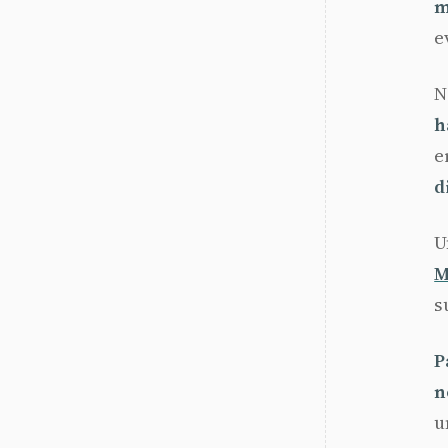
m
e
N
h
e
d
U
M
s
P
n
u