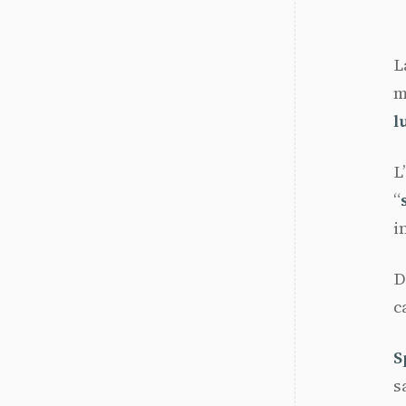
L
m
l
L’
“
i
D
c
S
s