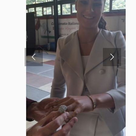
1
2
3
4
5
6
7
8
9
10
11
Condividi questo articolo
Oro: investire conviene
davvero?
/
/
in
Diamanti da investimento
,
8 Maggio 2018
0 Commenti
Oro
,
Pietre preziose
/
da
Paolo Genta
L’
oro
è letteralmente la
base
della nostra