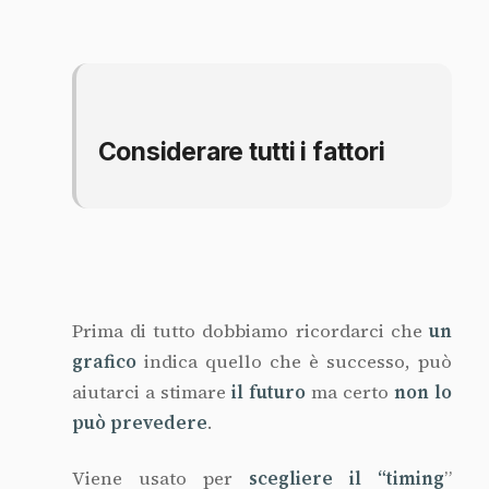
Viene usato per
scegliere il “timing
”
dell’investimento e deve essere perfetto: un
impiego diventa proficuo solo se si
scelgono saggiamente sia il punto di
ingresso che quello di uscita,
altrimenti
sono dolori
.
Altro aspetto fondamentale è il
tipo di
strumento
con il quale investire. Tra i tanti
possibili ci sono
obbligazioni, certificati di
deposito, futures e options
.
Questo per me è proprio il
punto di
debolezza
più grande perchè introduce
sul mercato una
volatilità estrema
.
Quando si cerca un bene rifugio alternativo