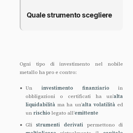
moltiplicare
virtualmente il
capitale
impiegato e i potenziali
utili
ma anche le
potenziali
perdite
Le
monete d’oro
sono
accettate in tutto
il mondo
, hanno un importo unitario
modesto quindi è
facile disinvestire
anche solo una piccola parte. Lo
spread
denaro/lettera
può essere
elevato
.
L’
oro metallico
ha l’indubbio vantaggio
di
azzerare il rischio
di insolvenza
dell’
intermediario
ma ha
costi di
intermediazione più elevati
.
Non dimentichiamoci poi che la custodia
fisica del metallo o delle monete potrebbe