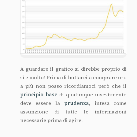
Considerare tutti i fattori
Prima di tutto dobbiamo ricordarci che
un
grafico
indica quello che è successo, può
aiutarci a stimare
il futuro
ma certo
non lo
può prevedere
.