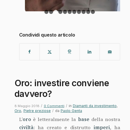
civiltà
: ha creato e distrutto
imperi
, ha
permesso la nascita dell’
economia
moderna
e del
commercio
.
È sempre stato considerato una
protezione
oltre che il
mezzo di pagamento per
eccellenza
. Nel corso dei secoli si è passati
dall’uso del nobile metallo in forma pura
all’impiego di leghe meno nobili, alla carta
ed alla moneta digitale.
E oggi? Che fine ha fatto l’oro? È
molto
richiesto
per
l’industria orafa
, elettronica
ed aerospaziale ed è una delle la
riserve
degli Stati. È anche la forma preferita da
molti per
tesaurizzar
e e proteggere la