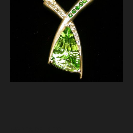
MAPPA DEL SITO
Diamanti da investimento
Gioielli
Pietre preziose
Sfere di minerale
Consulenza
Blog
Chi siamo
Contatti
CONTATTI