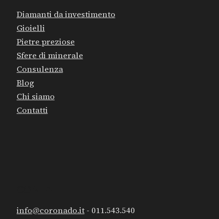
info@coronado.it
- 011.543.540
Strada della Croce 2 - 10020 Baldissero Torinese
(TO)
I NOSTRI ORARI:
Lunedì - Mercoledì - Venerdì