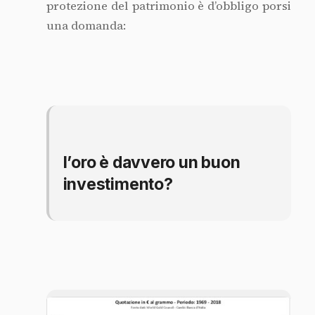
A guardare il grafico si direbbe proprio di
sì e molto! Prima di buttarci a comprare oro
a più non posso ricordiamoci però che il
principio base
di qualunque investimento
deve essere la
prudenza
, intesa come
assunzione di tutte le informazioni
necessarie prima di agire.