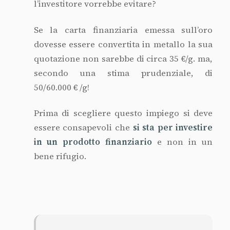
Quale strumento scegliere
Ogni tipo di investimento nel nobile
metallo ha pro e contro:
Un
investimento finanziario
in
obbligazioni o certificati ha un’
alta
liquidabilità
ma ha un’
alta volatilità
ed
un
rischio
legato all’
emittente
Gli
strumenti derivati
permettono di