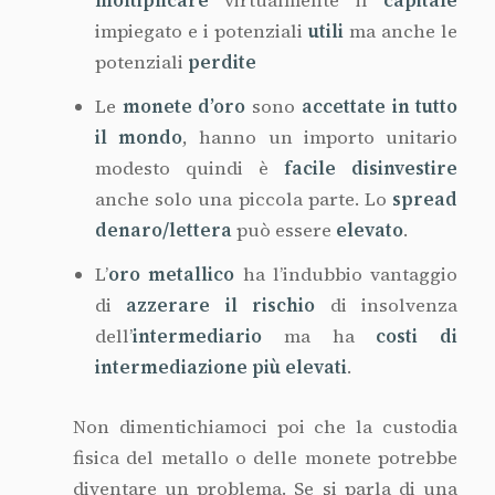
diventare un problema. Se si parla di una
piccola quantità una cassaforte o una
cassetta di sicurezza sono adeguate
soluzioni.
Se invece parliamo di una strategia di
investimento ben pianificata per la tutela
del patrimonio allora le quantità possono
diventare rilevanti e i rischi aumentare. Un
rischio in particolare è ben descritto in
questo articolo
di Pierluigi Santacroce.
Esiste poi il vecchio mito secondo il quale
se mai si dovesse “sparire” in fretta
basterebbe mettersi in tasca il prezioso
metallo e ricominciare la propria vita in