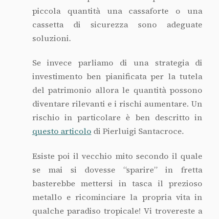
qualche paradiso tropicale! Vi trovereste a
vostro agio a passare il metal detector
dell’aeroporto con 10 kili di oro addosso?
A parità di valore basta meno di un grammo
di
diamanti da investimento
per sostituire
un kilo d’oro e sono decisamente più
discreti e trasportabili.
In sintesi
l’oro è
stato e sarà
un buon
investimento ma solo
se affrontato
con
tutte le informazioni necessarie
e
gestendo alla perfezione il timing.
La
consulenza di un esperto
sarà
determinant
e non solo per stabilire una
giusta diversificazione in funzione dei