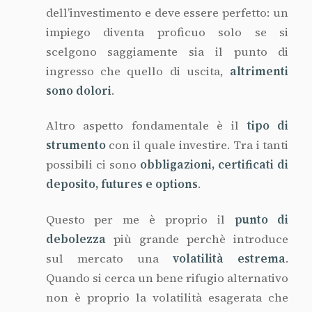
non è proprio la volatilità esagerata che
l’investitore vorrebbe evitare?
Se la carta finanziaria emessa sull’oro
dovesse essere convertita in metallo la sua
quotazione non sarebbe di circa 35 €/g. ma,
secondo una stima prudenziale, di
50/60.000 € /g!
Prima di scegliere questo impiego si deve
essere consapevoli che
si sta per investire
in un prodotto finanziario
e non in un
bene rifugio.