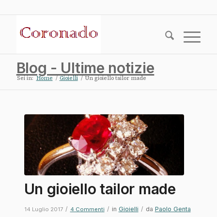
Blog - Ultime notizie
Sei in:
Home
/
Gioielli
/
Un gioiello tailor made
ha
ha
ha
ha
o:
o:
o:
o:
Un gioiello tailor made
/
/
in
Gioielli
/
da
Paolo Genta
14 Luglio 2017
4 Commenti