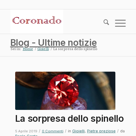
Blog - Ultime notizie
Sei in:
Home
/
Gioielli
/
La sorpresa dello spinello
La sorpresa dello spinello
/
/
in
Gioielli
,
Pietre preziose
/
da
5 Aprile 2019
0 Commenti