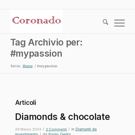
Tag Archivio per:
#mypassion
Sei in:
Home
/
#mypassion
Articoli
Diamonds & chocolate
/
/
in
Diamanti da
29 Marzo 2024
2 Commenti
investimento
/
da
Paolo Genta