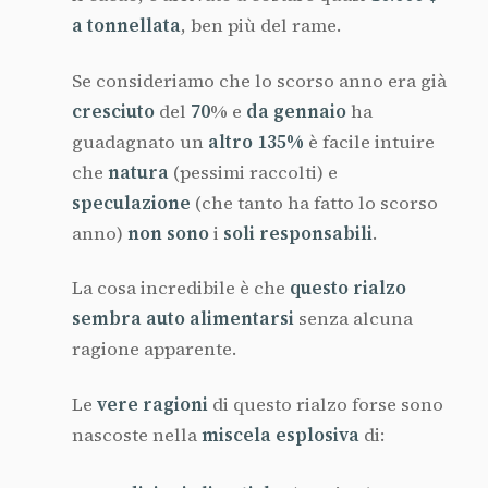
a tonnellata
, ben più del rame.
Se consideriamo che lo scorso anno era già
cresciuto
del
70
% e
da gennaio
ha
guadagnato un
altro 135%
è facile intuire
che
natura
(pessimi raccolti) e
speculazione
(che tanto ha fatto lo scorso
anno)
non sono
i
soli responsabili
.
La cosa incredibile è che
questo rialzo
sembra auto alimentarsi
senza alcuna
ragione apparente.
Le
vere ragioni
di questo rialzo forse sono
nascoste nella
miscela esplosiva
di: