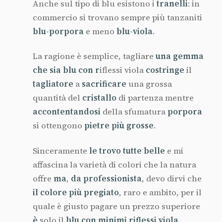
Anche sul tipo di blu esistono i
tranelli
: in
commercio si trovano sempre più tanzaniti
blu-porpora
e meno
blu-viola
.
La ragione è semplice, tagliare
una gemma
che sia blu con r
iflessi viola
costringe
il
tagliatore
a
sacrificare
una grossa
quantità del
cristallo
di partenza mentre
accontentandosi
della sfumatura
porpora
si ottengono
pietre più grosse
.
Sinceramente
le trovo tutte belle
e mi
affascina la varietà di colori che la natura
offre
ma
,
da professionista
, devo dirvi che
il colore più pregiato
, raro e ambito, per il
quale è giusto pagare un prezzo superiore
è
solo il
blu con minimi riflessi viola
.