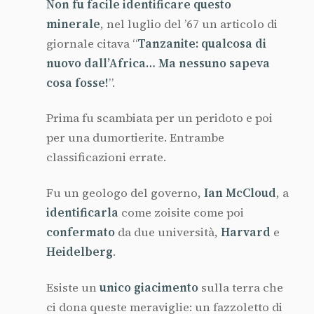
Non fu facile identificare questo
minerale
, nel luglio del ’67 un articolo di
giornale citava “
Tanzanite: qualcosa di
nuovo dall’Africa… Ma nessuno sapeva
cosa fosse!
”.
Prima fu scambiata per un peridoto e poi
per una dumortierite. Entrambe
classificazioni errate.
Fu un geologo del governo,
Ian McCloud
, a
identificarla
come zoisite come poi
confermato
da due università,
Harvard
e
Heidelberg
.
Esiste un
unico
giacimento
sulla terra che
ci dona queste meraviglie: un fazzoletto di