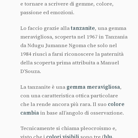
e tornare a scrivere di gemme, colore,
passione ed emozioni.
Lo faccio grazie alla
tanzanite
, una gemma
meravigliosa, scoperta nel 1967 in Tanzania
da Ndugu Jumanne Ngoma che solo nel
1984 riuscì a farsi riconoscere la paternità
della scoperta prima attribuita a Manuel
D’Souza.
La tanzanite è una
gemma
meravigliosa
,
con una caratteristica ottica particolare
che la rende ancora più rara. Il suo
colore
cambia
in base all’angolo di osservazione.
Tecnicamente si chiama pleocroismo e,
visto che i
colori
visibili
sono tre (
blu,