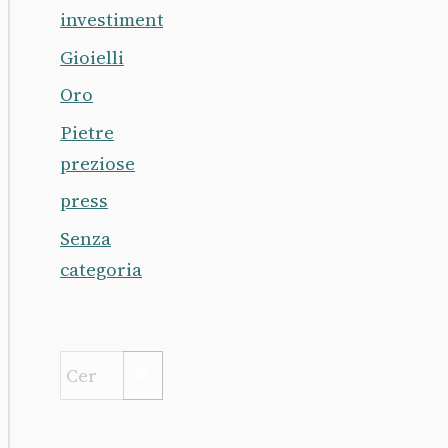
investimento
Gioielli
Oro
Pietre
preziose
press
Senza
categoria