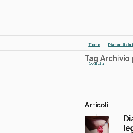
Home
Diamanti da 
Tag Archivio 
Contatti
Articoli
Di
le