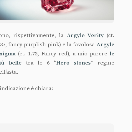
ono, rispettivamente, la
Argyle Verity
(ct.
.37, fancy purplish-pink) e la favolosa
Argyle
nigma
(ct. 1.75, Fancy red), a mio parere
le
iù belle
tra le 6 “
Hero stones
” regine
ell’asta.
’indicazione è chiara: