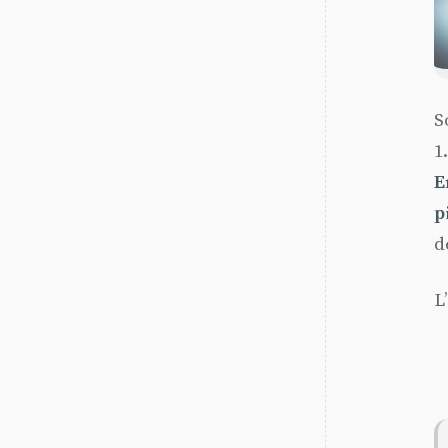
S
1
E
p
d
L