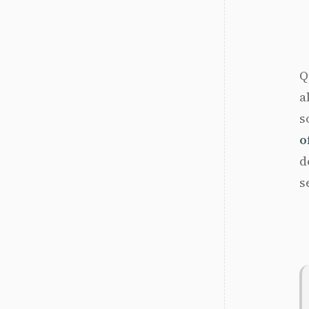
Q
a
s
o
d
s