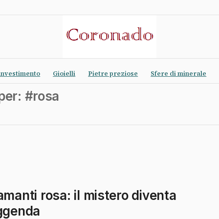
investimento
Gioielli
Pietre preziose
Sfere di minerale
per: #rosa
amanti rosa: il mistero diventa
ggenda