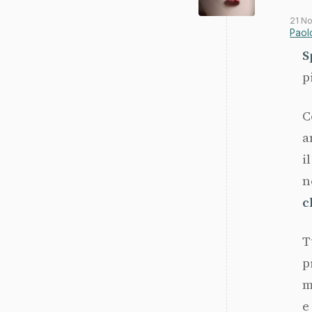
21 N
Paol
S
p
C
a
i
n
c
T
p
m
e