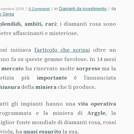
/
/
in
Diamanti da investimento
/
da
ovembre 2019
0 Commenti
o Genta
plendidi, ambiti, rari
: i diamanti rosa sono
ietre affascinanti e misteriose.
osì iniziava
l’articolo che scrissi
oltre un
nno fa su queste gemme favolose. In 14 mesi
l
mercato
ha riservato molte
sorprese
ma la
otizia più
importante
è l’annunciata
hiusura
della
miniera
che li produce.
utti gli impianti hanno una
vita operativa
rogrammata e la miniera di
Argyle
, la
iglior fonte mondiale di diamanti rosa, rossi
 viola, ha
quasi esaurito
la sua.