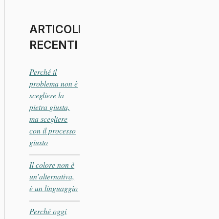
ARTICOLI
RECENTI
Perché il
problema non è
scegliere la
pietra giusta,
ma scegliere
con il processo
giusto
Il colore non è
un’alternativa,
è un linguaggio
Perché oggi