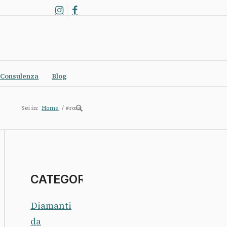
Consulenza
Blog
Sei in:
Home
/
#rosa
CATEGORIE
Diamanti
da