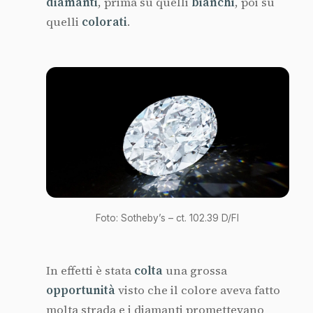
diamanti
, prima su quelli
bianchi
, poi su
quelli
colorati
.
Foto: Sotheby’s – ct. 102.39 D/Fl
In effetti è stata
colta
una grossa
opportunità
visto che il colore aveva fatto
molta strada e i diamanti promettevano