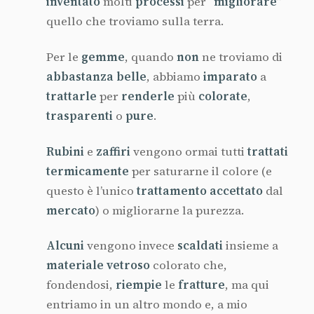
inventato
molti
processi
per “
migliorare
”
quello che troviamo sulla terra.
Per le
gemme
, quando
non
ne troviamo di
abbastanza belle
, abbiamo
imparato
a
trattarle
per
renderle
più
colorate
,
trasparenti
o
pure
.
Rubini
e
zaffiri
vengono ormai tutti
trattati
termicamente
per saturarne il colore (e
questo è l’unico
trattamento accettato
dal
mercato
) o migliorarne la purezza.
Alcuni
vengono invece
scaldati
insieme a
materiale vetroso
colorato che,
fondendosi,
riempie
le
fratture
, ma qui
entriamo in un altro mondo e, a mio