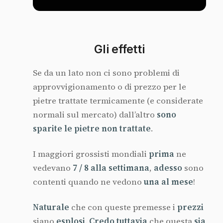
Gli effetti
Se da un lato non ci sono problemi di
approvvigionamento o di prezzo per le
pietre trattate termicamente (e considerate
normali sul mercato) dall’altro
sono
sparite le pietre non trattate
.
I maggiori grossisti mondiali
prima
ne
vedevano
7 / 8 alla settimana
,
adesso
sono
contenti quando ne vedono
una al mese
!
Naturale
che con queste premesse i
prezzi
siano
esplosi
.
Credo tuttavia
che questa
sia