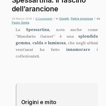
Spessartina: il fascino
dell’arancione
/
/
in
Gioielli
,
Pietre preziose
/
da
29 Marzo 2019
0 Commenti
Paolo Genta
La
Spessartina,
nota anche come
“Mandarin Garnet” è una
splendida
gemma
,
calda e luminosa
, che negli ultimi
vent’anni ha fatto
innamorare
i
collezionisti.
Origini e mito