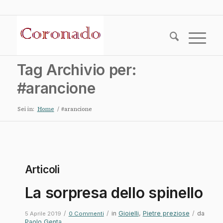
Tag Archivio per:
#arancione
Sei in:
Home
/
#arancione
Articoli
La sorpresa dello spinello
/
/
in
Gioielli
,
Pietre preziose
/
da
5 Aprile 2019
0 Commenti
Paolo Genta