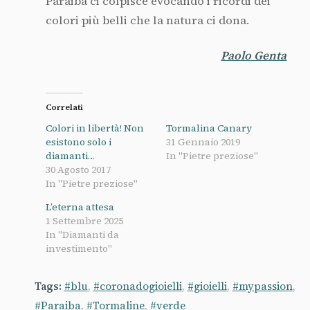
Paraiba ci colpisce evocando i ricordi dei
colori più belli che la natura ci dona.
Paolo Genta
Correlati
Colori in libertà! Non
Tormalina Canary
esistono solo i
31 Gennaio 2019
diamanti…
In "Pietre preziose"
30 Agosto 2017
In "Pietre preziose"
L’eterna attesa
1 Settembre 2025
In "Diamanti da
investimento"
Tags:
#blu
,
#coronadogioielli
,
#gioielli
,
#mypassion
,
#Paraiba
,
#Tormaline
,
#verde