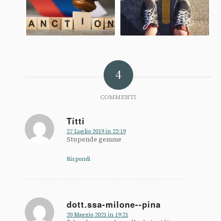
4
COMMENTI
Titti
dice:
27 Luglio 2019 in 22:19
Stupende gemme
Rispondi
dott.ssa-milone--pina
dice:
20 Maggio 2021 in 19:21