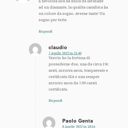
È favolosa non ha nulla da invidiare
ad un diamante, la qualita caraibica ha
un colore da sogno. Averne tante! Un
sogno per tutte.
Rispondi
claudio
dice:
7 Aprile 2022 in 21:40
Vero!io ho la fortuna di
possederne due, una da circa 19c
arati, azzurra neon, trasparente e
certificata GIA e una sempre
azzurro neon da 7,09 carati
certificata.
Rispondi
Paolo Genta
dice:
8 Aprile 2022 in 18:56