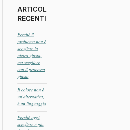
ARTICOLI
RECENTI
Perché il
problema non è
scegliere la
pietra giusta,
ma scegliere
con il processo
giusto
Il colore non è
un’alternativa,
è un linguaggio
Perché oggi
scegliere è più