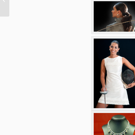
investire
conviene
davvero?