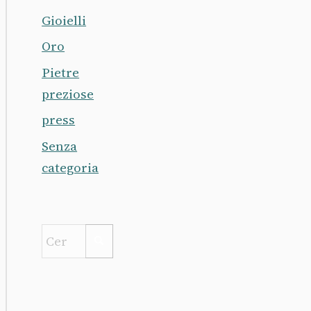
Gioielli
Oro
Pietre
preziose
press
Senza
categoria