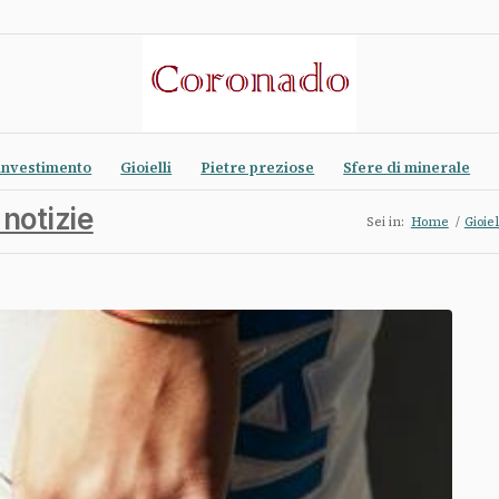
investimento
Gioielli
Pietre preziose
Sfere di minerale
 notizie
Sei in:
Home
/
Gioiel