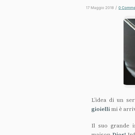
/
17 Maggio 2018
0 Comme
L’idea di un se
gioielli
mi è arri
Il suo grande 
maison
Dior!
Inf