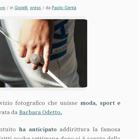
/
in
Gioielli
,
press
/
da
Paolo Genta
nti
rvizio fotografico che unisse
moda, sport e
vata da
Barbara Odetto.
intuito
ha anticipato
addirittura la famosa
attti poche settimane dopo si è saputo della