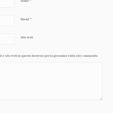
*
Nome
*
Email
Sito web
il e sito web in questo browser per la prossima volta che commento.