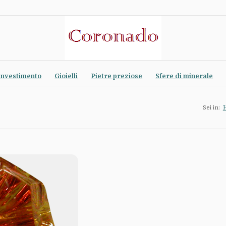
investimento
Gioielli
Pietre preziose
Sfere di minerale
Sei in: