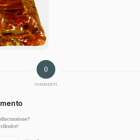
0
COMMENTI
mmento
 discussione?
tribuire!