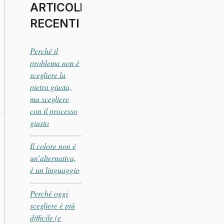
ARTICOLI
RECENTI
Perché il
problema non è
scegliere la
pietra giusta,
ma scegliere
con il processo
giusto
Il colore non è
un’alternativa,
è un linguaggio
Perché oggi
scegliere è più
difficile (e