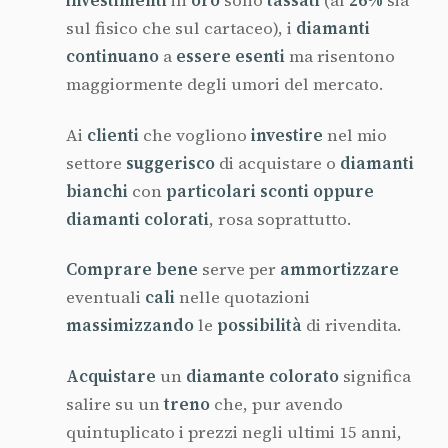
investimenti
in
oro
sono
tassati
(al
26%
sia
sul fisico che sul cartaceo), i
diamanti
continuano
a
essere esenti
ma risentono
maggiormente degli umori del mercato.
Ai
clienti
che vogliono
investire
nel mio
settore
suggerisco
di acquistare o
diamanti
bianchi
con
particolari sconti oppure
diamanti colorati
, rosa soprattutto.
Comprare bene
serve per
ammortizzare
eventuali
cali
nelle quotazioni
massimizzando
le
possibilità
di rivendita.
Acquistare
un
diamante colorato
significa
salire su un
treno
che, pur avendo
quintuplicato i prezzi negli ultimi 15 anni,