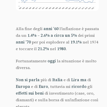
Alla fine degli
anni ’60
l’inflazione è passata
da un
1.4% – 2.6% a circa un 5%
dei primi
anni ’70
per poi esplodere al
19.1%
nel 1974
e toccare il
21.2%
nel
1980
.
Fortunatamente
oggi
la situazione è molto
diversa.
Non si parla
più di
Italia
e di
Lira ma
di
Europa
e di
Euro
, tuttavia mi
ricordo
gli
effetti sui beni
di investimento (case, oro,
diamanti) e sulla borsa di un’inflazione così
elevata.