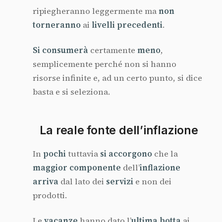
ripiegheranno leggermente ma
non
torneranno
ai
livelli precedenti
.
Si consumerà
certamente
meno
,
semplicemente perché non si hanno
risorse infinite e, ad un certo punto, si dice
basta e si seleziona.
La reale fonte dell’inflazione
In
pochi
tuttavia
si accorgono
che la
maggior componente
dell’
inflazione
arriva
dal lato dei
servizi
e non dei
prodotti.
Le
vacanze
hanno dato l’
ultima botta
ai