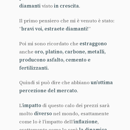
diamanti
visto
in crescita
.
Il primo pensiero che mi è venuto è stato:
“
bravi voi, estraete diamanti!
”
Poi mi sono ricordato che
estraggono
anche
oro, platino, carbone, metalli,
producono asfalto, cemento e
fertilizzanti.
Quindi si può dire che abbiano
un’ottima
percezione del mercato
.
L’
impatto
di questo calo dei prezzi sarà
molto
diverso
nel mondo, esattamente
come lo è l’impatto dell’
inflazione
,
esattamente come lo sarà
la dinamica