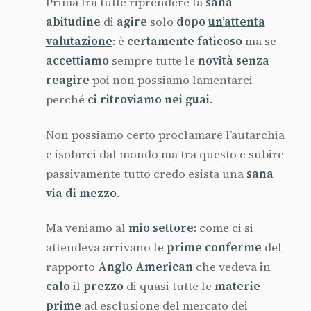
Prima fra tutte riprendere la
sana
abitudine
di
agire
solo
dopo
un’attenta
valutazione
: è
certamente faticoso
ma se
accettiamo
sempre tutte le
novità senza
reagire
poi non possiamo lamentarci
perché
ci ritroviamo
nei guai
.
Non possiamo certo proclamare l’autarchia
e isolarci dal mondo ma tra questo e subire
passivamente tutto credo esista una
sana
via di mezzo
.
Ma veniamo al
mio settore
: come ci si
attendeva arrivano le
prime conferme
del
rapporto
Anglo American
che vedeva in
calo
il
prezzo
di quasi tutte le
materie
prime
ad esclusione del mercato dei