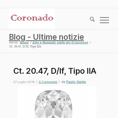
Blog - Ultime notizie
Sei in:
Home
/
Aste e diamanti: guida per il successo!
/
Ct. 20.47, D/If, Tipo IIA
Ct. 20.47, D/If, Tipo IIA
/
/
da
Paolo Genta
27 Luglio 2018
0 Commenti