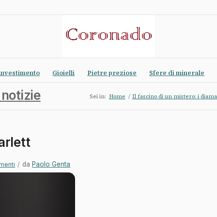
investimento
Gioielli
Pietre preziose
Sfere di minerale
 notizie
Sei in:
Home
/
Il fascino di un mistero: i diama
arlett
/
da
Paolo Genta
menti