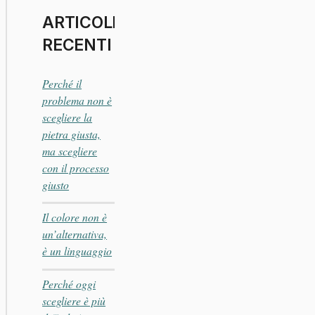
ARTICOLI
RECENTI
Perché il
problema non è
scegliere la
pietra giusta,
ma scegliere
con il processo
giusto
Il colore non è
un’alternativa,
è un linguaggio
Perché oggi
scegliere è più