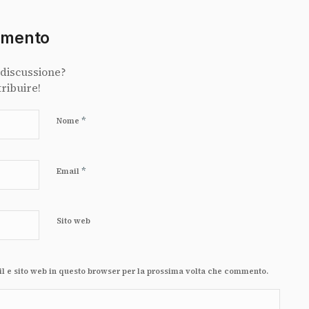
mmento
 discussione?
tribuire!
*
Nome
*
Email
Sito web
il e sito web in questo browser per la prossima volta che commento.