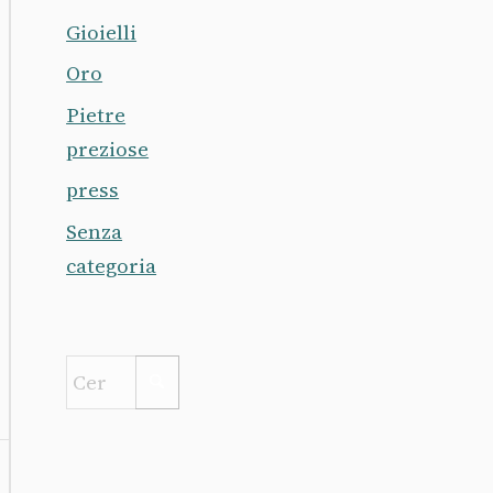
Gioielli
Oro
Pietre
preziose
press
Senza
categoria