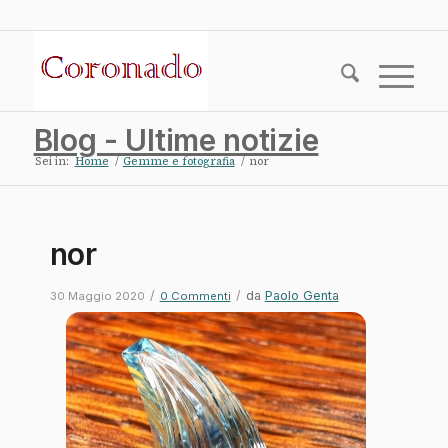
Blog - Ultime notizie
Sei in:
Home
/
Gemme e fotografia
/
nor
nor
/
/
da
Paolo Genta
30 Maggio 2020
0 Commenti