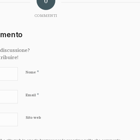
0
COMMENTI
mmento
 discussione?
tribuire!
*
Nome
*
Email
Sito web