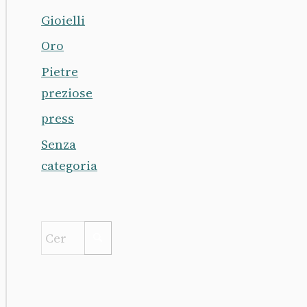
Gioielli
Oro
Pietre
preziose
press
Senza
categoria