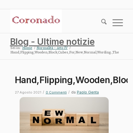
Blog - Ultime notizie
Sei in:
Home
/
Normalità – Atto IV
/
Hand,Flipping,Wooden,Block,Cubes,For,New,Normal,Wording.,The
Hand,Flipping,Wooden,Bloc
/
/
da
Paolo Genta
27 Agosto 2021
0 Commenti