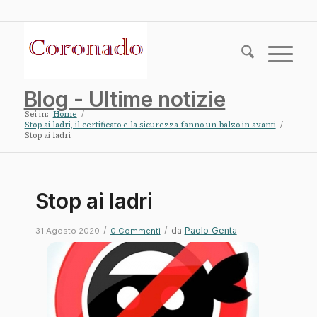
Blog - Ultime notizie
Sei in:
Home
/
Stop ai ladri, il certificato e la sicurezza fanno un balzo in avanti
/
Stop ai ladri
Stop ai ladri
/
/
da
Paolo Genta
31 Agosto 2020
0 Commenti