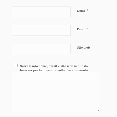
*
Nome
*
Email
Sito web
Salva il mio nome, email e sito web in questo
browser per la prossima volta che commento.