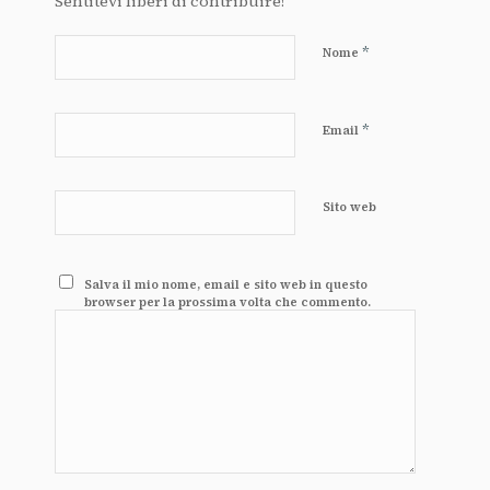
Sentitevi liberi di contribuire!
*
Nome
*
Email
Sito web
Salva il mio nome, email e sito web in questo
browser per la prossima volta che commento.