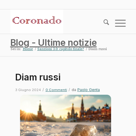
Blog - Ultime notizie
Sei in:
Home
/
Sanzioni 3.0: capitolo finale?
/
Diam russi
Diam russi
/
/
da
Paolo Genta
3 Giugno 2024
0 Commenti