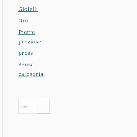
Gioielli
Oro
Pietre
preziose
press
Senza
categoria