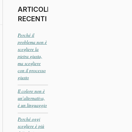
ARTICOLI
RECENTI
Perché il
problema non è
scegliere la
pietra giusta,
ma scegliere
con il processo
giusto
Il colore non è
un’alternativa,
è un linguaggio
Perché oggi
scegliere è più