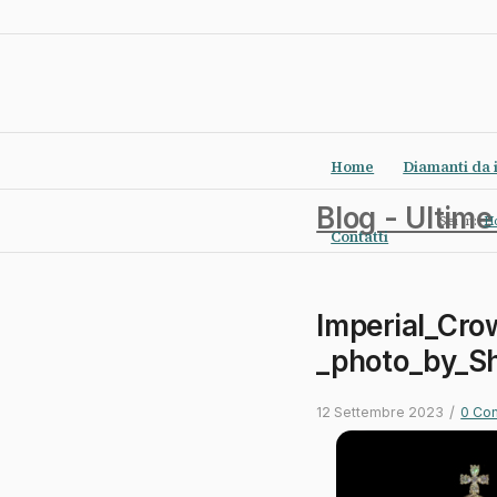
Home
Diamanti da 
Blog - Ultime
Sei in:
H
Contatti
Imperial_Cr
_photo_by_S
/
12 Settembre 2023
0 Co