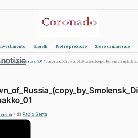
investimento
Gioielli
Pietre preziose
Sfere di minerale
 notizie
ome
/
Diamanti russi 2.0
/
Imperial_Crown_of_Russia_(copy_by_Smolensk_Diam
own_of_Russia_(copy_by_Smolensk_
hakko_01
/
da
Paolo Genta
mmenti