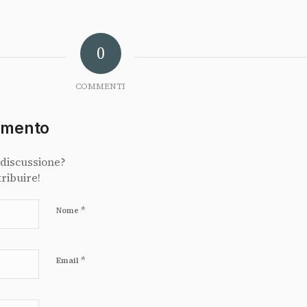
0
COMMENTI
mmento
 discussione?
tribuire!
*
Nome
*
Email