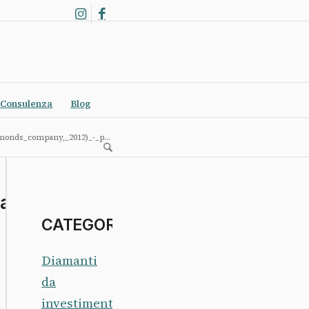
Consulenza
Blog
onds_company,_2012)_-_p...
Diamonds_company,_2012)_-
CATEGORIE
Diamanti
da
investimento