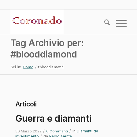
Tag Archivio per:
#blooddiamond
Sei in:
Home
/
#blooddiamond
Articoli
Guerra e diamanti
/
/
in
Diamanti da
30 Marzo 2022
0 Commenti
investimento
/
da
Paolo Genta