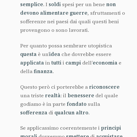
semplice
. I
soldi
spesi per un bene
non
devono alimentare guerre
, sfruttamenti o
sofferenze nei paesi dai quali questi beni
provengono o sono lavorati.
Per quanto possa sembrare utopistica
questa
è un’
idea
che dovrebbe essere
applicata
in
tutti
i
campi
dell’
economia
e
della
finanza
.
Questo però ci porterebbe a
riconoscere
una triste
realtà
: il
benessere
del quale
godiamo è in parte
fondato
sulla
sofferenza
di
qualcun altro
.
Se applicassimo coerentemente i
principi
morali
dovremmo
smettere
di
acquistare