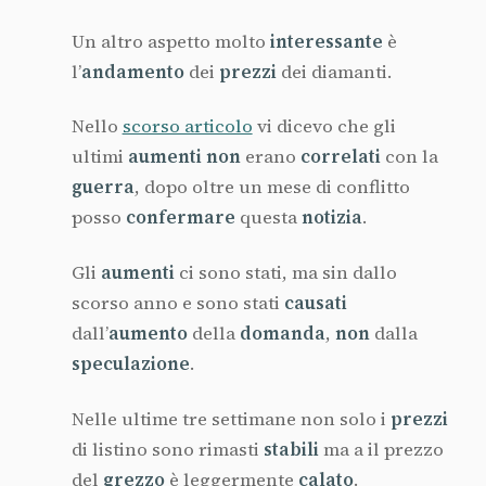
Un altro aspetto molto
interessante
è
l’
andamento
dei
prezzi
dei diamanti.
Nello
scorso articolo
vi dicevo che gli
ultimi
aumenti non
erano
correlati
con la
guerra
, dopo oltre un mese di conflitto
posso
confermare
questa
notizia
.
Gli
aumenti
ci sono stati, ma sin dallo
scorso anno e sono stati
causati
dall’
aumento
della
domanda
,
non
dalla
speculazione
.
Nelle ultime tre settimane non solo i
prezzi
di listino sono rimasti
stabili
ma a il prezzo
del
grezzo
è leggermente
calato
.