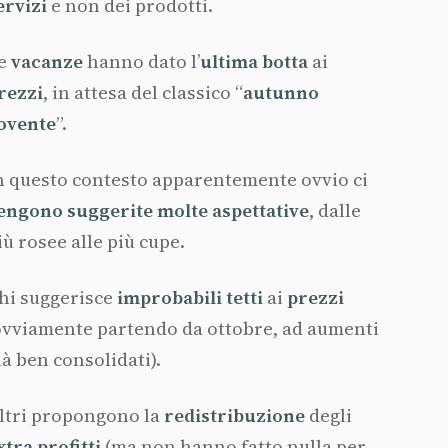
ervizi
e non dei prodotti.
e
vacanze
hanno dato l’
ultima botta
ai
rezzi
, in attesa del classico “
autunno
ovente
”.
n questo contesto apparentemente ovvio ci
engono suggerite molte aspettative
, dalle
iù rosee alle più cupe.
hi suggerisce
improbabili tetti
ai
prezzi
ovviamente partendo da ottobre, ad aumenti
ià ben consolidati).
ltri propongono la
redistribuzione
degli
xtra profitti
(ma non hanno fatto nulla per