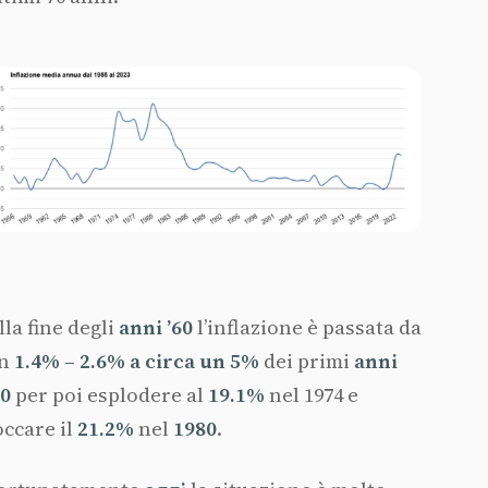
lla fine degli
anni ’60
l’inflazione è passata da
n
1.4% – 2.6% a circa un 5%
dei primi
anni
70
per poi esplodere al
19.1%
nel 1974 e
occare il
21.2%
nel
1980
.