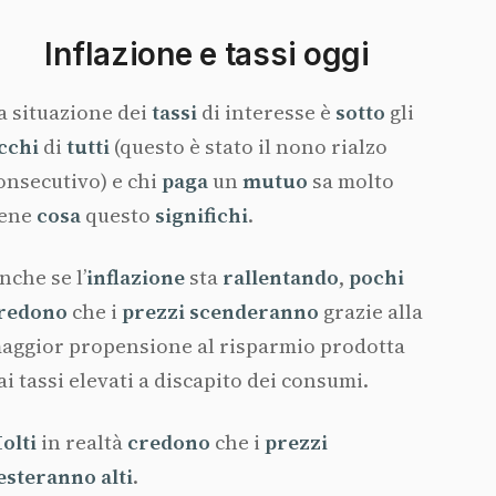
Inflazione e tassi oggi
a situazione dei
tassi
di interesse è
sotto
gli
cchi
di
tutti
(questo è stato il nono rialzo
onsecutivo) e chi
paga
un
mutuo
sa molto
ene
cosa
questo
significhi
.
nche se l’
inflazione
sta
rallentando
,
pochi
redono
che i
prezzi scenderanno
grazie alla
aggior propensione al risparmio prodotta
ai tassi elevati a discapito dei consumi.
olti
in realtà
credono
che i
prezzi
esteranno alti
.