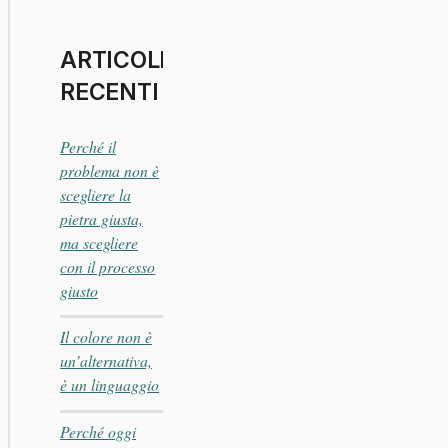
ARTICOLI
RECENTI
Perché il
problema non è
scegliere la
pietra giusta,
ma scegliere
con il processo
giusto
Il colore non è
un’alternativa,
è un linguaggio
Perché oggi