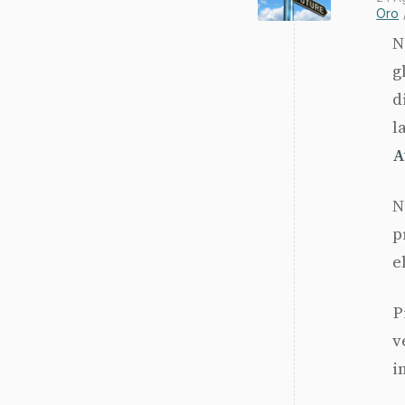
Oro
N
g
d
l
A
N
p
e
P
v
i