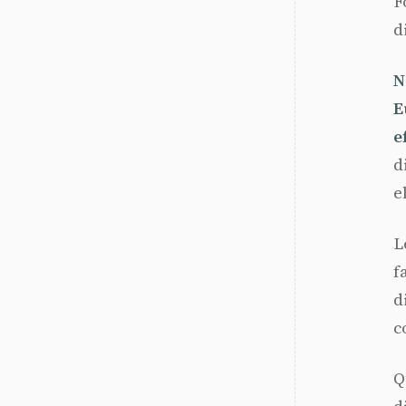
F
d
N
E
e
d
e
L
f
d
c
Q