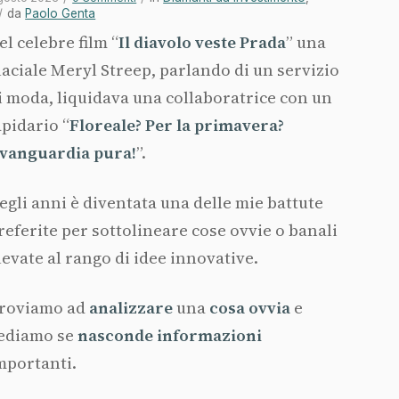
/
da
Paolo Genta
el celebre film “
Il diavolo veste Prada
” una
laciale Meryl Streep, parlando di un servizio
i moda, liquidava una collaboratrice con un
apidario “
Floreale? Per la primavera?
vanguardia pura!
”.
egli anni è diventata una delle mie battute
referite per sottolineare cose ovvie o banali
levate al rango di idee innovative.
roviamo ad
analizzare
una
cosa ovvia
e
ediamo se
nasconde informazioni
mportanti.