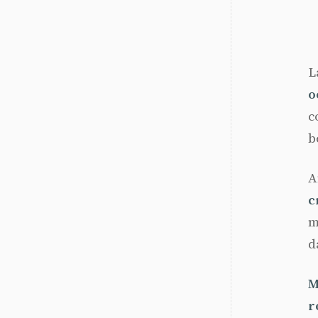
L
o
c
b
A
c
m
d
M
r