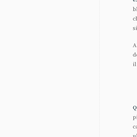
b
c
s
A
d
i
Q
p
c
u