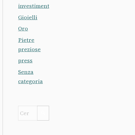
investimento
Gioielli
Oro
Pietre
preziose
press
Senza
categoria