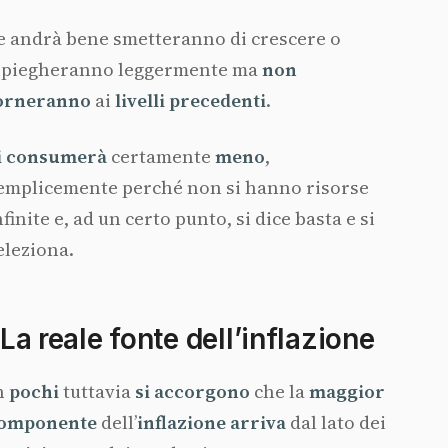
e andrà bene smetteranno di crescere o
ipiegheranno leggermente ma
non
orneranno
ai
livelli precedenti
.
i consumerà
certamente
meno
,
emplicemente perché non si hanno risorse
nfinite e, ad un certo punto, si dice basta e si
eleziona.
La reale fonte dell’inflazione
n
pochi
tuttavia
si accorgono
che la
maggior
omponente
dell’
inflazione arriva
dal lato dei