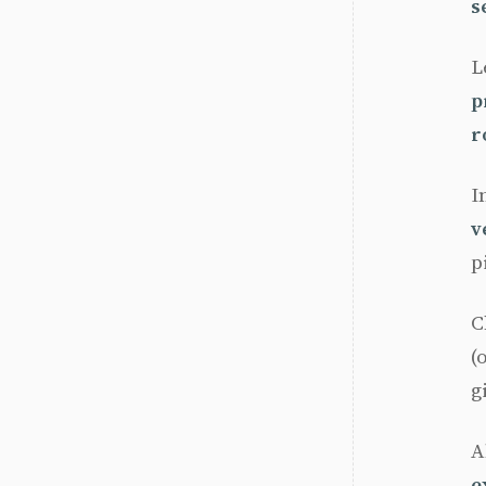
s
L
p
r
I
v
p
C
(
g
A
e