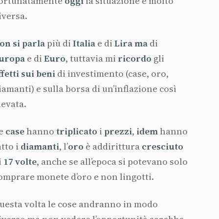
ortunatamente
oggi
la situazione è molto
iversa.
on si parla
più di
Italia
e di
Lira ma
di
uropa
e di
Euro
, tuttavia mi
ricordo
gli
ffetti sui beni
di investimento (case, oro,
iamanti) e sulla borsa di un’inflazione così
levata.
e
case
hanno
triplicato
i
prezzi
,
idem
hanno
atto i
diamanti
, l’
oro
è addirittura
cresciuto
i
17 volte
, anche se all’epoca si potevano solo
omprare monete d’oro e non lingotti.
uesta volta le cose andranno in modo