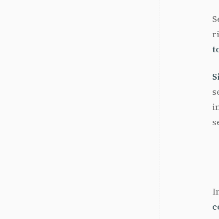
S
r
t
S
s
i
s
I
c