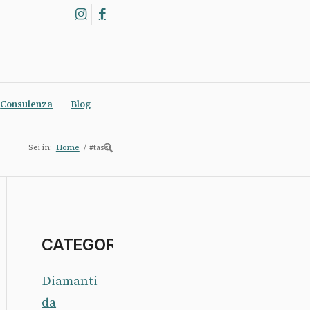
Consulenza
Blog
Sei in:
Home
/
#tassi
CATEGORIE
Diamanti
da