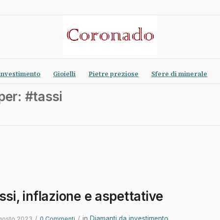
investimento
Gioielli
Pietre preziose
Sfere di minerale
per: #tassi
ssi, inflazione e aspettative
/
/
in
Diamanti da investimento
,
gosto 2023
0 Commenti