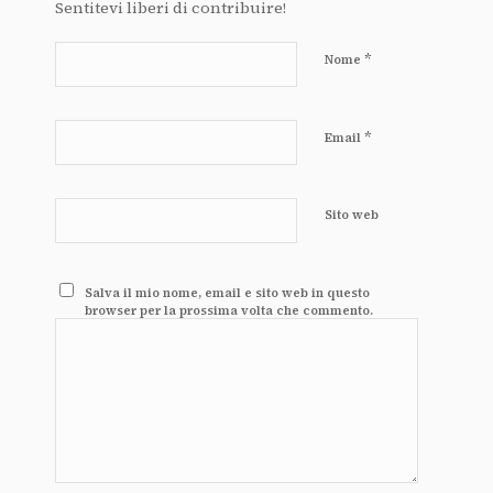
Sentitevi liberi di contribuire!
*
Nome
*
Email
Sito web
Salva il mio nome, email e sito web in questo
browser per la prossima volta che commento.