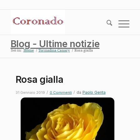
Blog - Ultime notizie
Sei in:
Home
/
Tormalina Canary
/
Rosa gialla
Rosa gialla
/
/
da
Paolo Genta
31 Gennaio 2019
0 Commenti