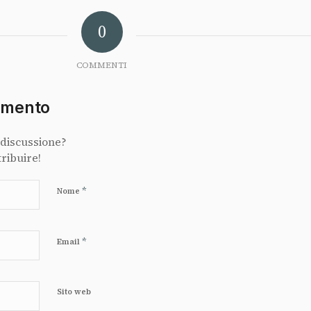
0
COMMENTI
mmento
 discussione?
tribuire!
*
Nome
*
Email
Sito web