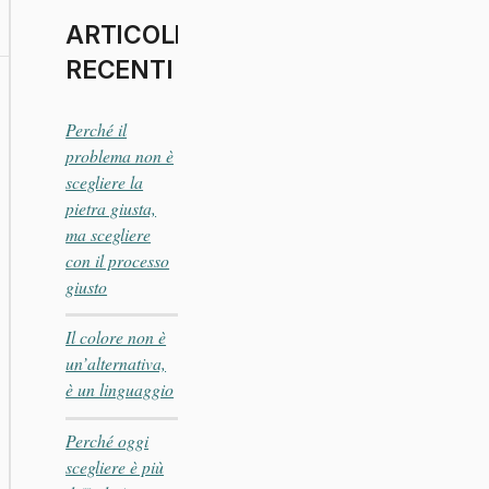
ARTICOLI
RECENTI
Perché il
problema non è
scegliere la
pietra giusta,
ma scegliere
con il processo
giusto
Il colore non è
un’alternativa,
è un linguaggio
Perché oggi
scegliere è più