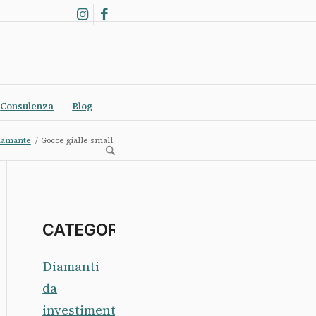
Consulenza
Blog
 diamante
/
Gocce gialle small
CATEGORIE
Diamanti
da
investimento