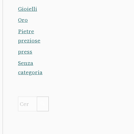
Gioielli
Oro
Pietre
preziose
press
Senza
categoria