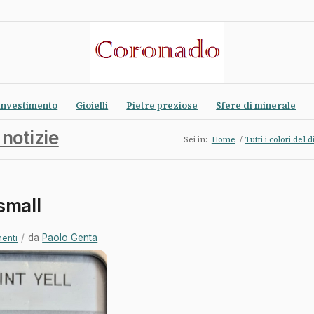
investimento
Gioielli
Pietre preziose
Sfere di minerale
 notizie
Sei in:
Home
/
Tutti i colori del
small
/
da
Paolo Genta
enti