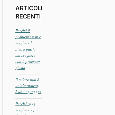
ARTICOLI
RECENTI
Perché il
problema non è
scegliere la
pietra giusta,
ma scegliere
con il processo
giusto
Il colore non è
un’alternativa,
è un linguaggio
Perché oggi
scegliere è più