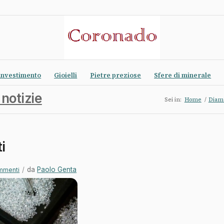
investimento
Gioielli
Pietre preziose
Sfere di minerale
 notizie
Sei in:
Home
/
Diama
i
/
da
Paolo Genta
mmenti