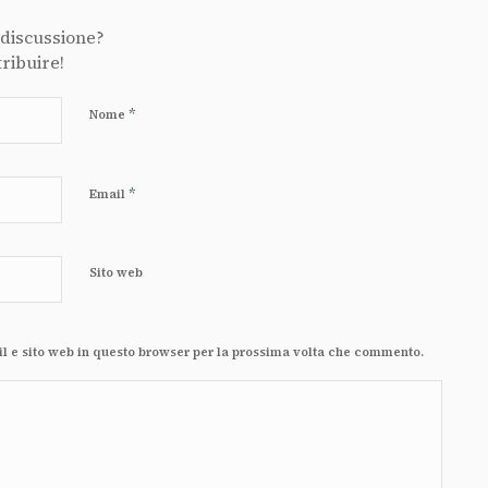
 discussione?
tribuire!
*
Nome
*
Email
Sito web
il e sito web in questo browser per la prossima volta che commento.