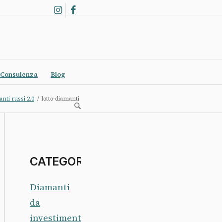
Consulenza
Blog
nti russi 2.0
/
lotto-diamanti
CATEGORIE
Diamanti
da
investimento