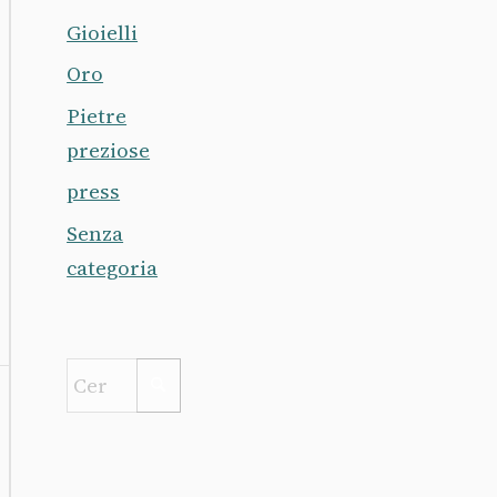
Gioielli
Oro
Pietre
preziose
press
Senza
categoria