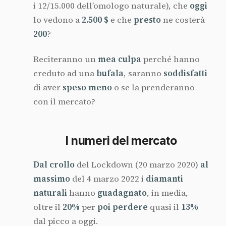
i 12/15.000 dell’omologo naturale), che
oggi
lo vedono a
2.500 $
e che
presto
ne costerà
200
?
Reciteranno un
mea
culpa
perché hanno
creduto ad una
bufala
, saranno
soddisfatti
di aver
speso
meno
o se la prenderanno
con il mercato?
I numeri del mercato
Dal
crollo
del Lockdown (20 marzo 2020)
al
massimo
del 4 marzo 2022 i
diamanti
naturali
hanno
guadagnato
, in media,
oltre il
20%
per
poi
perdere
quasi il
13%
dal picco a oggi.