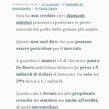
/
/
in
Diamanti da
13 Settembre 2023
0 Commenti
investimento
/
da
Paolo Genta
Non ho
mai
creduto
che i
diamanti
sintetici
potessero spodestare le pietre
naturali dal podio delle gemme più ambite.
Questo
non
vuol
dire
che non
possano
essere
pericolose
per il
mercato
.
A guardare i
numeri
c’è di che avere
paura
:
De Beers
nell’ultimo bilancio ha
perso
1.9
miliardi di dollari
di fatturato. Un
calo
del
29%
da 6,6 a 4,7 miliardi.
Questo calo è
dovuto
sia alla
prepotente
crescita
del
sintetico
ma
anche
all’avidità
di molti
intermediari
.