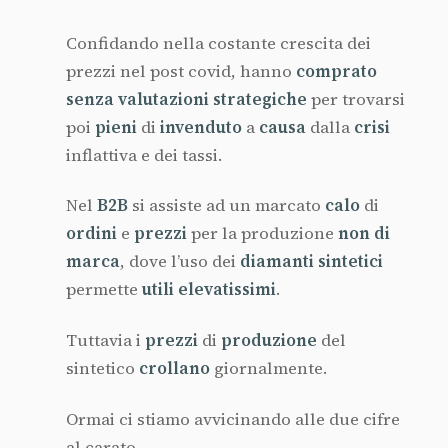
Confidando nella costante crescita dei
prezzi nel post covid, hanno
comprato
senza
valutazioni
strategiche
per trovarsi
poi
pieni
di
invenduto
a
causa
dalla
crisi
inflattiva e dei tassi.
Nel
B2B
si assiste ad un marcato
calo
di
ordini
e
prezzi
per la produzione
non
di
marca
, dove l’uso dei
diamanti
sintetici
permette
utili
elevatissimi
.
Tuttavia i
prezzi
di
produzione
del
sintetico
crollano
giornalmente.
Ormai ci stiamo avvicinando alle due cifre
al carato.