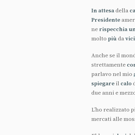
In attesa
della
c
Presidente
ameri
ne
rispecchia
un
molto
più
da
vic
Anche se il mon
strettamente
co
parlavo nel mio
spiegare
il
calo
due anni e mezz
L’ho realizzato 
mercati alle mos