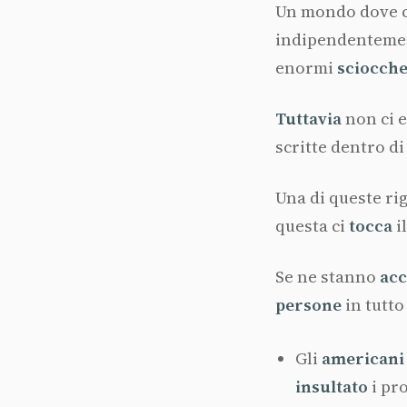
Un mondo dove 
indipendentemen
enormi
sciocch
Tuttavia
non ci 
scritte dentro d
Una di queste ri
questa ci
tocca
i
Se ne stanno
ac
persone
in tutto
Gli
americani
insultato
i pr