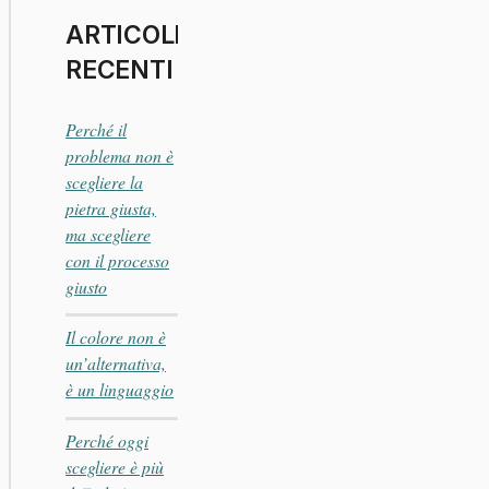
ARTICOLI
RECENTI
Perché il
problema non è
scegliere la
pietra giusta,
ma scegliere
con il processo
giusto
Il colore non è
un’alternativa,
è un linguaggio
Perché oggi
scegliere è più