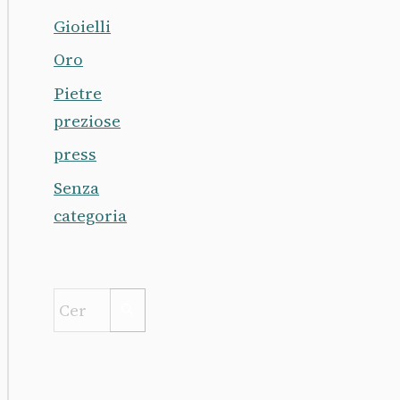
Gioielli
Oro
Pietre
preziose
press
Senza
categoria