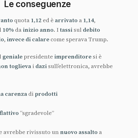
Le conseguenze
ranto
quota
1,12
ed è
arrivato
a
1,14
,
l
10%
da
inizio
anno
. I
tassi
sul
debito
do
,
invece
di
calare
come sperava Trump.
l
geniale
presidente
imprenditore
si è
non
toglieva
i
dazi
sull’elettronica, avrebbe
ma
carenza
di
prodotti
flattivo
“sgradevole”
 avrebbe rivissuto un
nuovo
assalto
a