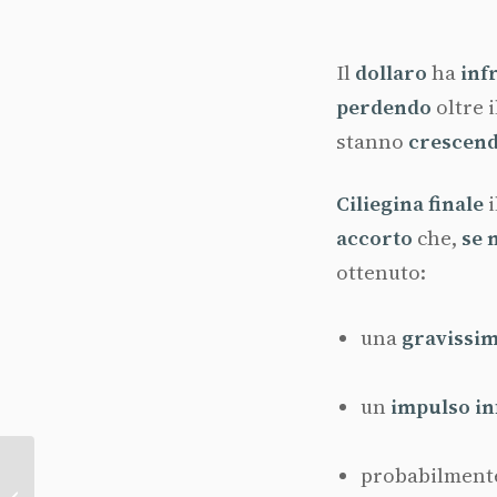
Il
dollaro
ha
inf
perdendo
oltre i
stanno
crescen
Ciliegina
finale
i
accorto
che,
se
ottenuto:
una
gravissi
un
impulso
in
Dazi: tutti
probabilmente