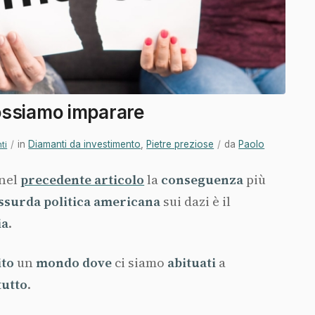
ossiamo imparare
/
in
Diamanti da investimento
,
Pietre preziose
/
da
Paolo
ti
 nel
precedente articolo
la
conseguenza
più
assurda
politica
americana
sui dazi è il
ia
.
ito
un
mondo
dove
ci siamo
abituati
a
tutto
.