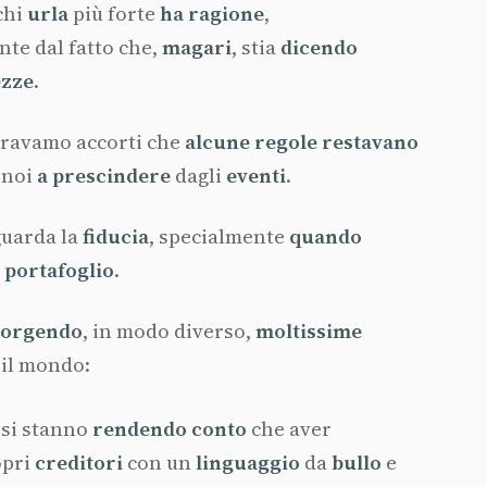
chi
urla
più forte
ha
ragione
,
te dal fatto che,
magari
, stia
dicendo
ezze
.
eravamo accorti che
alcune
regole
restavano
i noi
a prescindere
dagli
eventi
.
guarda la
fiducia
, specialmente
quando
l
portafoglio
.
corgendo
, in modo diverso,
moltissime
 il mondo:
si stanno
rendendo
conto
che aver
opri
creditori
con un
linguaggio
da
bullo
e