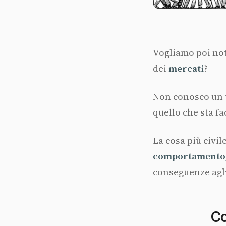
Vogliamo poi no
dei
mercati
?
Non conosco un t
quello che sta f
La cosa più civil
comportamento, 
conseguenze agli
Co