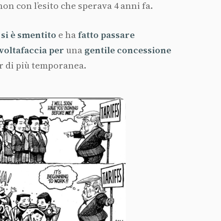
non con l’esito che sperava 4 anni fa.
si è smentito
e ha
fatto
passare
voltafaccia
per
una
gentile
concessione
er di più temporanea.