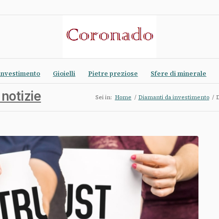
investimento
Gioielli
Pietre preziose
Sfere di minerale
 notizie
Sei in:
Home
/
Diamanti da investimento
/
D