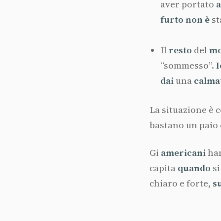
aver portato
furto
non
è
st
Il
resto
del
m
“sommesso”.
I
dai
una
calma
La situazione è 
bastano un paio 
Gi
americani
ha
capita
quando
s
chiaro e forte,
s