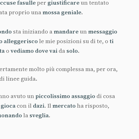
accuse
fasulle
per
giustificare
un tentato
ata proprio una
mossa
geniale
.
ondo
sta iniziando a
mandare
un
messaggio
o
alleggerisco
le mie posizioni su di te, o
ti
ta
o
vediamo
dove
vai
da
solo
.
certamente molto più complessa ma, per ora,
di linee guida.
nno avuto un
piccolissimo
assaggio
di cosa
i
gioca
con il
dazi
. Il
mercato
ha risposto,
uonando
la
sveglia
.