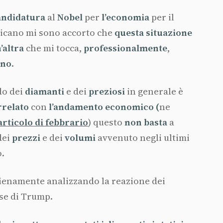
andidatura
al
Nobel
per
l’economia
per il
cano mi sono accorto che
questa
situazione
’altra
che mi tocca,
professionalmente
,
ino
.
do dei
diamanti
e dei
preziosi
in generale è
rrelato
con
l’andamento
economico (
ne
articolo di febbrario
) questo
non
basta
a
dei
prezzi
e dei
volumi
avvenuto negli ultimi
o.
pienamente analizzando la reazione dei
se di Trump.