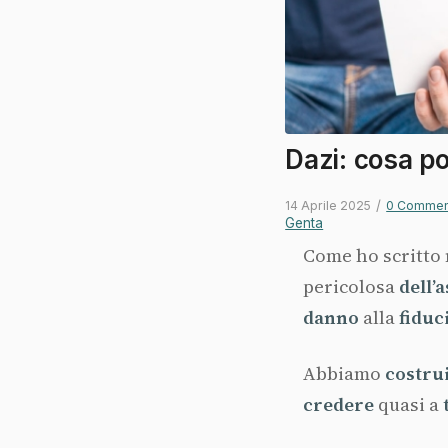
Dazi: cosa p
/
14 Aprile 2025
0 Commen
Genta
Come ho scritto
pericolosa
dell’
danno
alla
fiduc
Abbiamo
costru
credere
quasi a