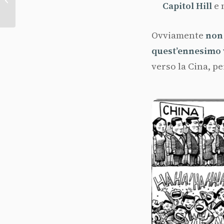
a bordo del
Capitol
Hill
e 
Titanic!
Ovviamente
non 
quest’ennesimo
verso la Cina, p