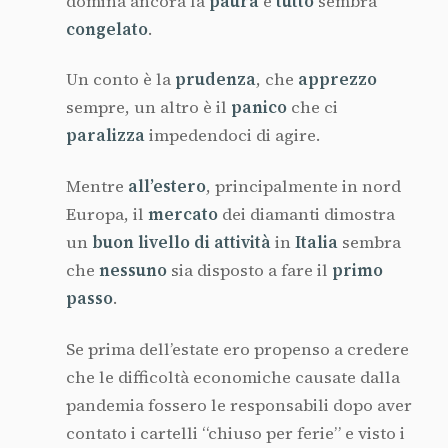
domina ancora la
paura
e
tutto
sembra
congelato
.
Un conto è la
prudenza
, che
apprezzo
sempre, un altro è il
panico
che ci
paralizza
impedendoci di agire.
Mentre
all’estero
, principalmente in nord
Europa, il
mercato
dei diamanti dimostra
un
buon livello di attività
in
Italia
sembra
che
nessuno
sia disposto a fare il
primo
passo
.
Se prima dell’estate ero propenso a credere
che le difficoltà economiche causate dalla
pandemia fossero le responsabili dopo aver
contato i cartelli “chiuso per ferie” e visto i