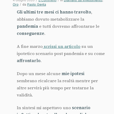
/
/
in
Diamanti da investimento
,
4 Giugno 2020
0 Commenti
Oro
/
da
Paolo Genta
Gli ultimi tre mesi ci hanno travolto
,
abbiamo dovuto metabolizzare la
pandemia
e tutti dovremo affrontarne le
conseguenze
.
A fine marzo
scrissi un articolo
su un
ipotetico scenario post pandemia e su come
affrontarlo
.
Dopo un mese alcune
mie ipotesi
sembrano ricalcare la realtà mentre per
altre servirà più tempo per testarne la
validità.
In sintesi mi aspettavo uno
scenario