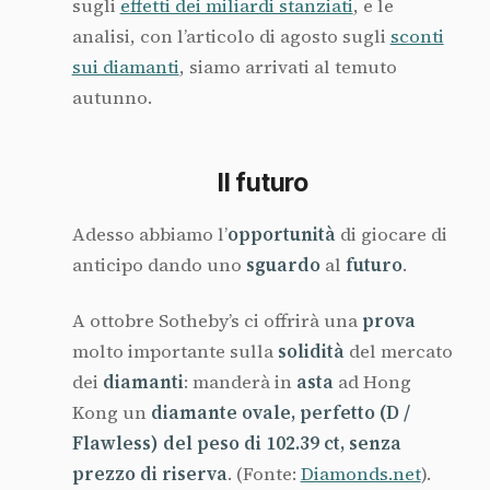
sugli
effetti dei miliardi stanziati
, e le
analisi, con l’articolo di agosto sugli
sconti
sui diamanti
, siamo arrivati al temuto
autunno.
Il futuro
Adesso abbiamo l’
opportunità
di giocare di
anticipo dando uno
sguardo
al
futuro
.
A ottobre Sotheby’s ci offrirà una
prova
molto importante sulla
solidità
del mercato
dei
diamanti
: manderà in
asta
ad Hong
Kong un
diamante ovale, perfetto (D /
Flawless) del peso di 102.39 ct, senza
prezzo di riserva
. (Fonte:
Diamonds.net
).